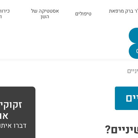
"ר ברק מרפאת
אסטטיקה של
כירור
טיפולים
השן
ו
יים
ים
זקוקי
או 
ניים?